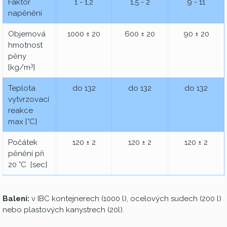
Faktor
1 - 1,2
1,5 - 2
9 - 11
napěnění
Objemová
1000 ± 20
600 ± 20
90 ± 20
hmotnost
pěny
3
[kg/m
]
Teplota
do 132
do 132
do 132
vytvrzovací
reakce
max [°C]
Počátek
120 ± 2
120 ± 2
120 ± 2
pěnění při
20 °C [sec]
Balení:
v IBC kontejnerech (1000 l), ocelových sudech (200 l)
nebo plastových kanystrech (20l).