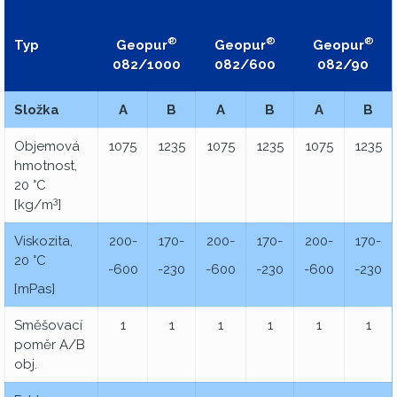
®
®
®
Typ
Geopur
Geopur
Geopur
082/1000
082/600
082/90
Složka
A
B
A
B
A
B
Objemová
1075
1235
1075
1235
1075
1235
hmotnost,
20 °C
3
[kg/m
]
Viskozita,
200-
170-
200-
170-
200-
170-
20 °C
-600
-230
-600
-230
-600
-230
[mPas]
Směšovací
1
1
1
1
1
1
poměr A/B
obj.