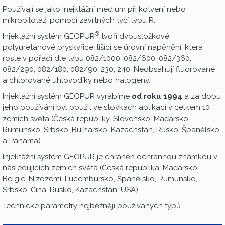
Používají se jako inejktážní médium při kotvení nebo
mikropilotáži pomocí závrtných tyčí typu R.
®
Injektážní systém GEOPUR
tvoří dvousložkové
polyuretanové pryskyřice, lišící se úrovní napěnění, která
roste v pořadí dle typu 082/1000, 082/600, 082/360,
082/290, 082/180, 082/90, 230, 240. Neobsahují fluorované
a chlorované uhlovodíky nebo halogeny.
Injektážní systém GEOPUR vyrábíme
od roku 1994
a za dobu
jeho používání byl použit ve stovkách aplikací v celkem 10
zemích světa (Česká republiky, Slovensko, Maďarsko,
Rumunsko, Srbsko, Bulharsko, Kazachstán, Rusko, Španělsko
a Panama).
Injektážní systém GEOPUR je chráněn ochrannou známkou v
následujících zemích světa (Česká republika, Maďarsko,
Belgie, Nizozemí, Lucembursko, Španělsko, Rumunsko,
Srbsko, Čina, Rusko, Kazachstán, USA).
Technické parametry nejběžněji používaných typů.