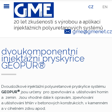
CZ
|
EN
20 let zkušeností s výrobou a aplikací
injektážních polyuretanových systémů
gme@gmenet.cz
dvoukomponentní
injektážní pryskyřice
GEOPUR®
Dvousložkové injektážní polyuretanové pryskyřice systému
®
GEOPUR
jsou určeny pro zpevňování a utěsňování hornin
a zemin. Jsou vhodné dále k opravám, zpevňování
a utěsňování trhlin v betonových konstrukcích, v kamenném
a v cihelném zdivu apod.