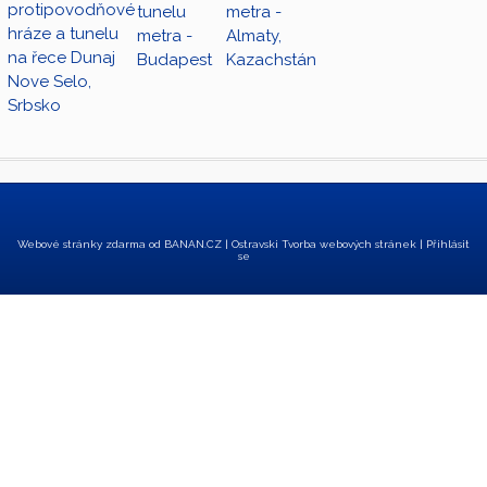
protipovodňové
metra -
tunelu
hráze a tunelu
Almaty,
metra -
na řece Dunaj
Kazachstán
Budapest
Nove Selo,
Srbsko
Webové stránky zdarma
od
BANAN.CZ
|
Ostravski Tvorba webových stránek
|
Přihlásit
se