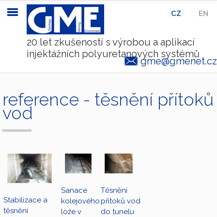
CZ
|
EN
20 let zkušeností s výrobou a aplikací
injektážních polyuretanových systémů
gme@gmenet.cz
reference - těsnění přítoků
vod
Těsnění
Sanace
Stabilizace a
přítoků vod
kolejového
těsnění
do tunelu
lože v